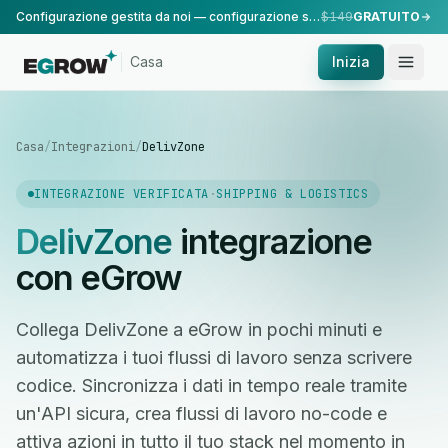
Configurazione gestita da noi — configurazione standard, eseguita dal nostro team.
$149
GRATUITO
Casa
Inizia
Casa
/
Integrazioni
/
DelivZone
INTEGRAZIONE VERIFICATA
·
SHIPPING & LOGISTICS
DelivZone
integrazione
con eGrow
Collega DelivZone a eGrow in pochi minuti e
automatizza i tuoi flussi di lavoro senza scrivere
codice. Sincronizza i dati in tempo reale tramite
un'API sicura, crea flussi di lavoro no-code e
attiva azioni in tutto il tuo stack nel momento in