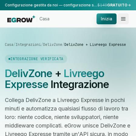
Configurazione gestita da noi — configurazione standard, eseguita dal nostro team.
$149
GRATUITO
Casa
Inizia
Casa
/
Integrazioni
/
DelivZone
/
DelivZone + Livreego Expresse
INTEGRAZIONE VERIFICATA
DelivZone
+
Livreego
Expresse
Integrazione
Collega DelivZone a Livreego Expresse in pochi
minuti e automatizza qualsiasi flusso di lavoro tra
loro: niente codice, niente sviluppatori, niente
middleware complicati. eGrow unisce DelivZone e
Livreego Expresse tramite un'API sicura, in modo