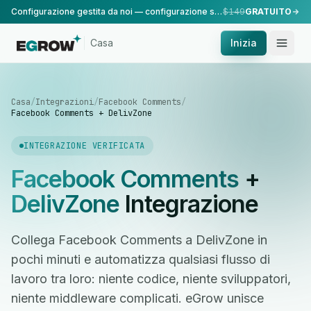
Configurazione gestita da noi — configurazione standard, eseguita dal nostro team.
$149
GRATUITO
Casa
Inizia
Casa
/
Integrazioni
/
Facebook Comments
/
Facebook Comments + DelivZone
INTEGRAZIONE VERIFICATA
Facebook Comments
+
DelivZone
Integrazione
Collega Facebook Comments a DelivZone in
pochi minuti e automatizza qualsiasi flusso di
lavoro tra loro: niente codice, niente sviluppatori,
niente middleware complicati. eGrow unisce