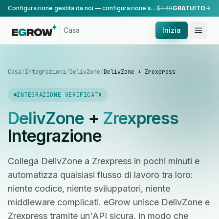
Configurazione gestita da noi — configurazione standard, eseguita dal nostro team.
$149
GRATUITO
Casa
Inizia
Casa
/
Integrazioni
/
DelivZone
/
DelivZone + Zrexpress
INTEGRAZIONE VERIFICATA
DelivZone
+
Zrexpress
Integrazione
Collega DelivZone a Zrexpress in pochi minuti e
automatizza qualsiasi flusso di lavoro tra loro:
niente codice, niente sviluppatori, niente
middleware complicati. eGrow unisce DelivZone e
Zrexpress tramite un'API sicura, in modo che