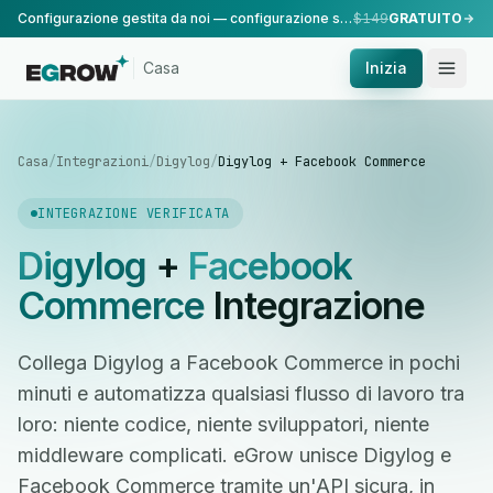
Configurazione gestita da noi — configurazione standard, eseguita dal nostro team.
$149
GRATUITO
Casa
Inizia
Casa
/
Integrazioni
/
Digylog
/
Digylog + Facebook Commerce
INTEGRAZIONE VERIFICATA
Digylog
+
Facebook
Commerce
Integrazione
Collega Digylog a Facebook Commerce in pochi
minuti e automatizza qualsiasi flusso di lavoro tra
loro: niente codice, niente sviluppatori, niente
middleware complicati. eGrow unisce Digylog e
Facebook Commerce tramite un'API sicura, in