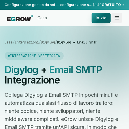
Configurazione gestita da noi — configurazione standard, eseguita dal nostro team.
$149
GRATUITO
Casa
Inizia
Casa
/
Integrazioni
/
Digylog
/
Digylog + Email SMTP
INTEGRAZIONE VERIFICATA
Digylog
+
Email SMTP
Integrazione
Collega Digylog a Email SMTP in pochi minuti e
automatizza qualsiasi flusso di lavoro tra loro:
niente codice, niente sviluppatori, niente
middleware complicati. eGrow unisce Digylog e
Email SMTP tramite un'API sicura, in modo che