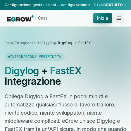
Configurazione gestita da noi — configurazione standard, eseguita dal nostro team.
$149
GRATUITO
Casa
Inizia
Casa
/
Integrazioni
/
Digylog
/
Digylog + FastEX
INTEGRAZIONE VERIFICATA
Digylog
+
FastEX
Integrazione
Collega Digylog a FastEX in pochi minuti e
automatizza qualsiasi flusso di lavoro tra loro:
niente codice, niente sviluppatori, niente
middleware complicati. eGrow unisce Digylog e
FastEX tramite un'API sicura, in modo che quando