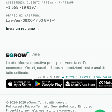
ASSISTENZA CLIENTI ATTIVA · WHATSAPP
+1 555 719 6197
ORARIO DI APERTURA
Lun–Ven · 08:00–17:00 GMT+1
Invia un reclamo
→
Casa
La piattaforma operativa per il post-vendita nell'e-
commerce. Ordini, casella di posta, spedizioni, resi e analisi:
tutto unificato.
v2.0 · STATO:
● tutti i sistemi sono norma
Agente IA
Risposte istantanee su
© 2024-2026 eGrow. Tutti i diritti riservati.
WhatsApp
Politica sulla Privacy
Termini di Servizio
Politica di Rimborso
Progettato per gli operatori e-commerce.