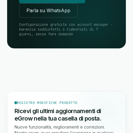
Parla su WhatsApp
Configurazione gratuita con account manager ·
Garanzia soddisfatti o rimborsati di 7
giorni, senza fare domande
REGISTRO MODIFICHE PRODOTTO
Ricevi gli ultimi aggiornamenti di
eGrow nella tua casella di posta.
Nuove funzionalità, miglioramenti e correzioni.
Niente spam, puoi annullare l'iscrizione in qualsiasi