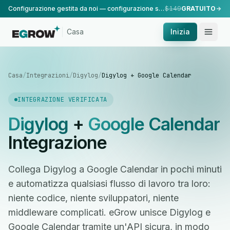
Configurazione gestita da noi — configurazione standard, eseguita dal nostro team.
$149
GRATUITO
Casa
Inizia
Casa
/
Integrazioni
/
Digylog
/
Digylog + Google Calendar
INTEGRAZIONE VERIFICATA
Digylog
+
Google Calendar
Integrazione
Collega Digylog a Google Calendar in pochi minuti
e automatizza qualsiasi flusso di lavoro tra loro:
niente codice, niente sviluppatori, niente
middleware complicati. eGrow unisce Digylog e
Google Calendar tramite un'API sicura, in modo