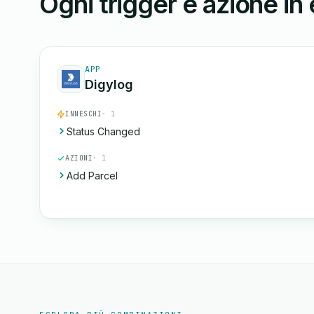
Ogni trigger e azione in
APP
Digylog
INNESCHI
· 1
Status Changed
AZIONI
· 1
Add Parcel