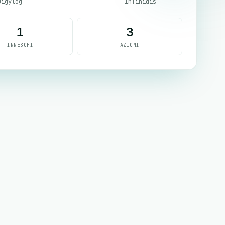
Digylog
Infinidis
1
3
INNESCHI
AZIONI