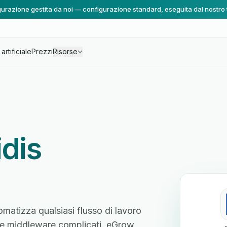
urazione gestita da noi — configurazione standard, eseguita dal nostro
artificiale
Prezzi
Risorse
idis
omatizza qualsiasi flusso di lavoro
ente middleware complicati. eGrow