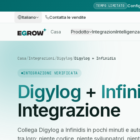
Config
TEMPO LIMITATO
Italiano
Contatta le vendite
Casa
Prodotto
Integrazioni
Intelligenza 
Casa
/
Integrazioni
/
Digylog
/
Digylog + Infinidis
INTEGRAZIONE VERIFICATA
Digylog
+
Infin
Integrazione
Collega Digylog a Infinidis in pochi minuti e aut
tra loro: niente codice, niente sviluppatori, ni