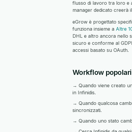
flusso di lavoro tra loro e
manager dedicato creerà il
eGrow è progettato specifi
funziona insieme a
Altre 1
DHL e altro ancora nello s
sicuro e conforme al GDPR c
accessi basato su OAuth.
Workflow popolari t
→ Quando viene creato un 
in Infinidis.
→ Quando qualcosa cambia i
sincronizzati.
→ Quando uno stato cambia i
→ Cerca Infinidis da qualsi