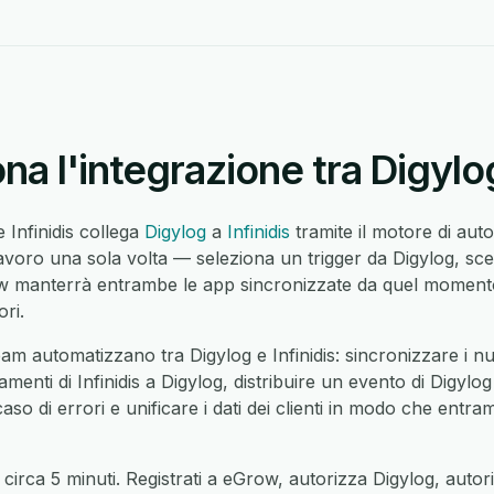
a l'integrazione tra Digylog
e Infinidis collega
Digylog
a
Infinidis
tramite il motore di au
voro una sola volta — seleziona un trigger da Digylog, scegl
manterrà entrambe le app sincronizzate da quel momento 
ri.
am automatizzano tra Digylog e Infinidis: sincronizzare i nu
namenti di Infinidis a Digylog, distribuire un evento di Digylog 
caso di errori e unificare i dati dei clienti in modo che entra
circa 5 minuti. Registrati a eGrow, autorizza Digylog, autori