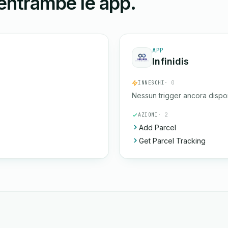
 entrambe le app.
APP
Infinidis
INNESCHI
· 0
Nessun trigger ancora dispon
AZIONI
· 2
Add Parcel
Get Parcel Tracking