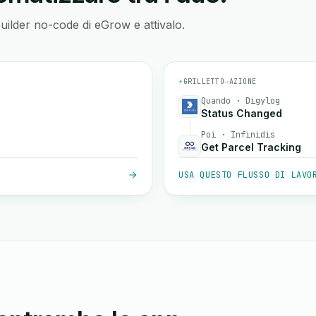
builder no-code di eGrow e attivalo.
⚡
GRILLETTO
→
AZIONE
Quando · Digylog
Status Changed
Poi · Infinidis
Get Parcel Tracking
USA QUESTO FLUSSO DI LAVO