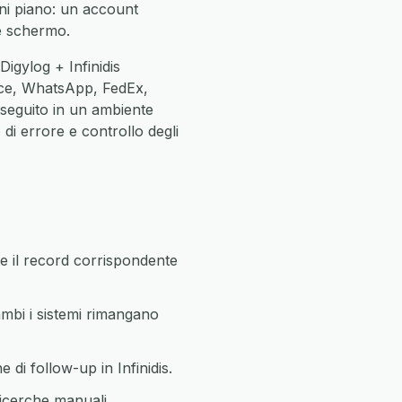
gni piano: un account
ne schermo.
igylog + Infinidis
ce, WhatsApp, FedEx,
eseguito in un ambiente
di errore e controllo degli
 il record corrispondente
ambi i sistemi rimangano
di follow-up in Infinidis.
ricerche manuali.