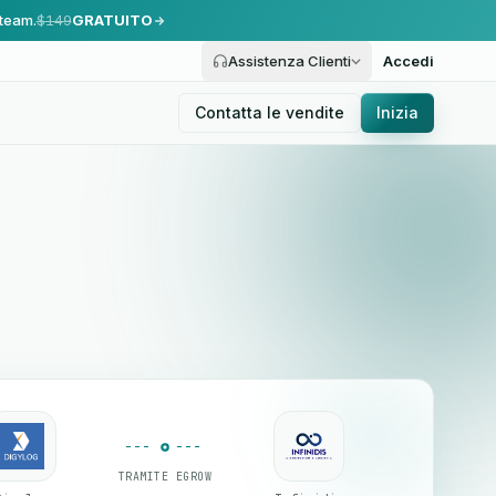
 team.
$149
GRATUITO
Assistenza Clienti
Accedi
Contatta le vendite
Inizia
TRAMITE EGROW