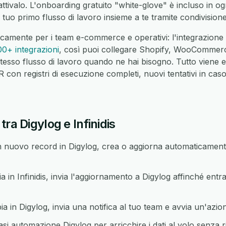
 attivalo. L'onboarding gratuito "white-glove" è incluso in o
 tuo primo flusso di lavoro insieme a te tramite condivisio
camente per i team e-commerce e operativi: l'integrazione D
00+ integrazioni
, così puoi collegare Shopify, WooCommer
tesso flusso di lavoro quando ne hai bisogno. Tutto viene 
on registri di esecuzione completi, nuovi tentativi in caso 
ra Digylog e Infinidis
nuovo record in Digylog, crea o aggiorna automaticamente
n Infinidis, invia l'aggiornamento a Digylog affinché entr
n Digylog, invia una notifica al tuo team e avvia un'azione 
asi automazione Digylog per arricchire i dati al volo senza 