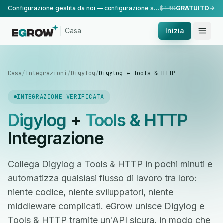
Configurazione gestita da noi — configurazione standard, eseguita dal nostro team.
$149
GRATUITO
Casa
Inizia
Casa
/
Integrazioni
/
Digylog
/
Digylog + Tools & HTTP
INTEGRAZIONE VERIFICATA
Digylog
+
Tools & HTTP
Integrazione
Collega Digylog a Tools & HTTP in pochi minuti e
automatizza qualsiasi flusso di lavoro tra loro:
niente codice, niente sviluppatori, niente
middleware complicati. eGrow unisce Digylog e
Tools & HTTP tramite un'API sicura, in modo che