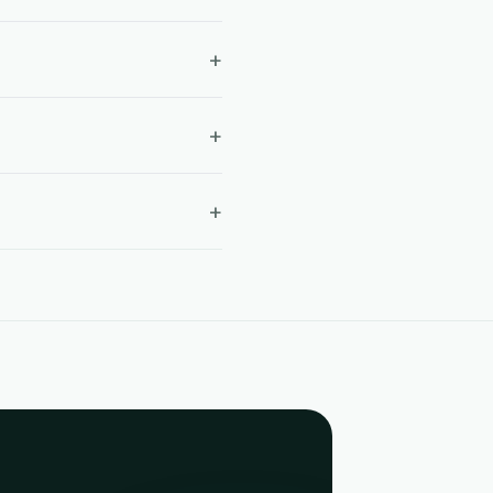
+
+
+