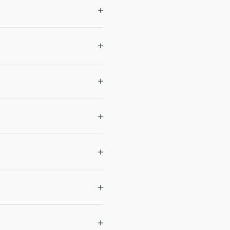
+
+
+
+
+
+
+