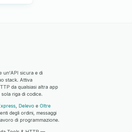
 un'API sicura e di
o stack. Attiva
HTTP da qualsiasi altra app
 sola riga di codice.
Express
,
Delevo
e
Oltre
nti degli ordini, messaggi
i lavoro di programmazione.
te da Tools & HTTP —