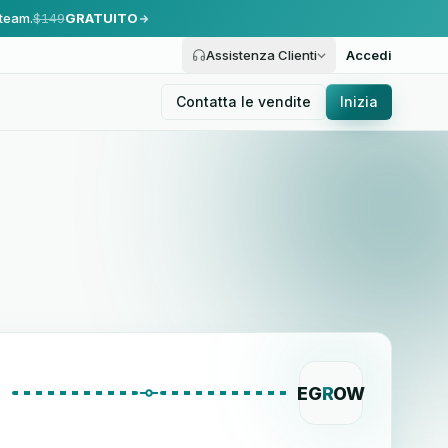
 team.
$149
GRATUITO
Assistenza Clienti
Accedi
Contatta le vendite
Inizia
EG
R
OW