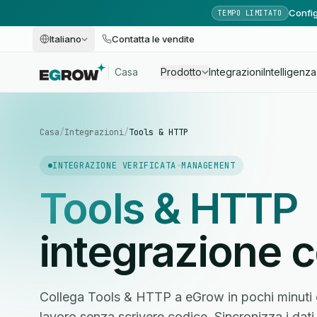
Config
TEMPO LIMITATO
Italiano
Contatta le vendite
Casa
Prodotto
Integrazioni
Intelligenza 
Casa
/
Integrazioni
/
Tools & HTTP
INTEGRAZIONE VERIFICATA
·
MANAGEMENT
Tools & HTTP
integrazione 
Collega Tools & HTTP a eGrow in pochi minuti e 
lavoro senza scrivere codice. Sincronizza i dati