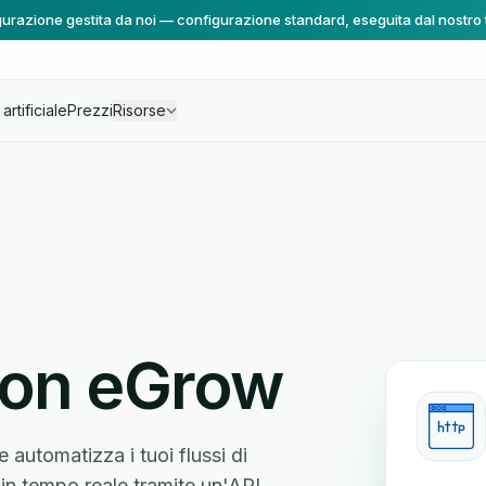
urazione gestita da noi — configurazione standard, eseguita dal nostro
artificiale
Prezzi
Risorse
con eGrow
automatizza i tuoi flussi di
 in tempo reale tramite un'API