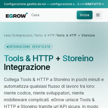
Configurazione gestita da noi — configurazione standard, eseguita dal nostro team.
$149
GRATUITO
Casa
Inizia
Casa
/
Integrazioni
/
Tools & HTTP
/
Tools & HTTP + Storeino
INTEGRAZIONE VERIFICATA
Tools & HTTP
+
Storeino
Integrazione
Collega Tools & HTTP a Storeino in pochi minuti e
automatizza qualsiasi flusso di lavoro tra loro:
niente codice, niente sviluppatori, niente
middleware complicati. eGrow unisce Tools &
HTTP e Storeino tramite un'API sicura, in modo