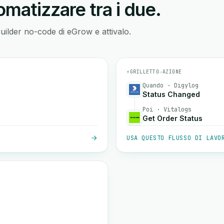
matizzare tra i due.
builder no-code di eGrow e attivalo.
⚡
GRILLETTO
→
AZIONE
Quando · Digylog
Status Changed
Poi · Vitalogs
Get Order Status
USA QUESTO FLUSSO DI LAVO