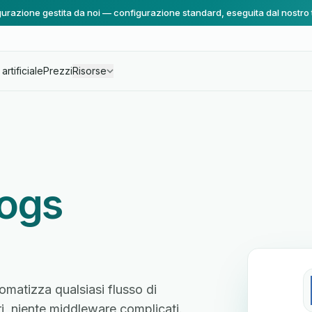
urazione gestita da noi — configurazione standard, eseguita dal nostro
artificiale
Prezzi
Risorse
logs
omatizza qualsiasi flusso di
ri, niente middleware complicati.