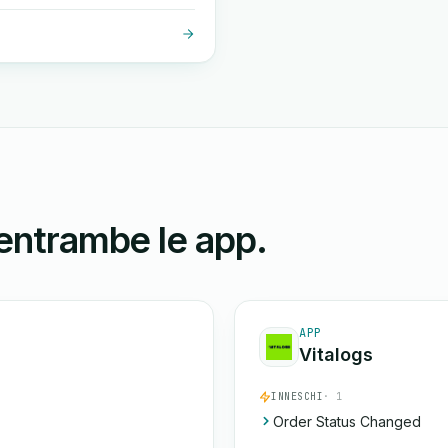
 entrambe le app.
APP
Vitalogs
INNESCHI
· 1
Order Status Changed