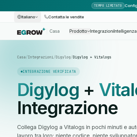
Config
TEMPO LIMITATO
Italiano
Contatta le vendite
Casa
Prodotto
Integrazioni
Intelligenza 
Casa
/
Integrazioni
/
Digylog
/
Digylog + Vitalogs
INTEGRAZIONE VERIFICATA
Digylog
+
Vita
Integrazione
Collega Digylog a Vitalogs in pochi minuti e aut
lavoro tra loro: niente codice, niente sviluppato