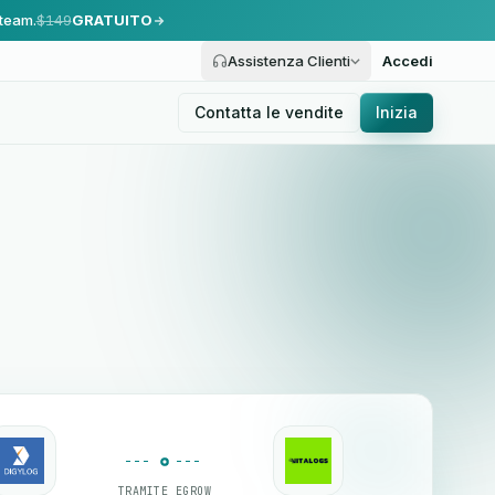
 team.
$149
GRATUITO
Assistenza Clienti
Accedi
Contatta le vendite
Inizia
TRAMITE EGROW