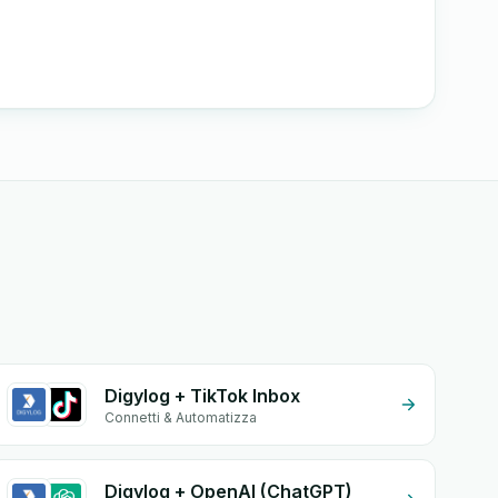
Digylog + TikTok Inbox
Connetti & Automatizza
Digylog + OpenAI (ChatGPT)