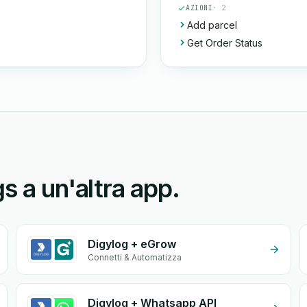
AZIONI
· 2
Add parcel
Get Order Status
s a un'altra app.
Digylog + eGrow
Connetti & Automatizza
Digylog + Whatsapp API