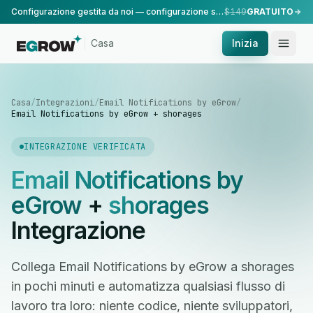
Configurazione gestita da noi — configurazione standard, eseguita dal nostro team.
$149
GRATUITO
Casa
Inizia
Casa
/
Integrazioni
/
Email Notifications by eGrow
/
Email Notifications by eGrow + shorages
INTEGRAZIONE VERIFICATA
Email Notifications by
eGrow
+
shorages
Integrazione
Collega Email Notifications by eGrow a shorages
in pochi minuti e automatizza qualsiasi flusso di
lavoro tra loro: niente codice, niente sviluppatori,