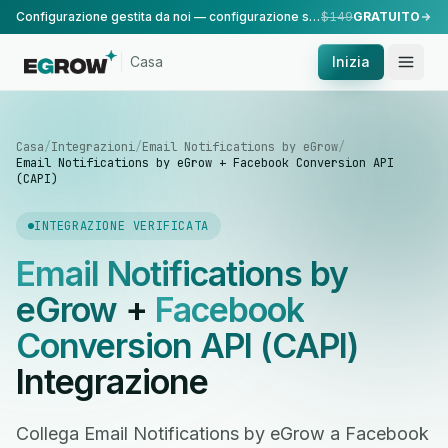
Configurazione gestita da noi — configurazione standard, eseguita dal nostro team.
$149
GRATUITO
Casa
Inizia
Casa
/
Integrazioni
/
Email Notifications by eGrow
/
Email Notifications by eGrow + Facebook Conversion API
(CAPI)
INTEGRAZIONE VERIFICATA
Email Notifications by
eGrow
+
Facebook
Conversion API (CAPI)
Integrazione
Collega Email Notifications by eGrow a Facebook