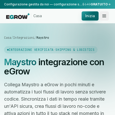
Configurazione gestita da noi — configurazione standard, eseguita dal nostro team.
$149
GRATUITO
Casa
Inizia
Casa
/
Integrazioni
/
Maystro
INTEGRAZIONE VERIFICATA
·
SHIPPING & LOGISTICS
Maystro
integrazione con
eGrow
Collega Maystro a eGrow in pochi minuti e
automatizza i tuoi flussi di lavoro senza scrivere
codice. Sincronizza i dati in tempo reale tramite
un'API sicura, crea flussi di lavoro no-code e
attiva azioni in tutto il tuo stack nel momento in