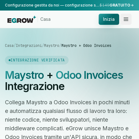
Configurazione gestita da noi — configurazione standard, eseguita dal nostro team.
$149
GRATUITO
Casa
Inizia
Casa
/
Integrazioni
/
Maystro
/
Maystro + Odoo Invoices
INTEGRAZIONE VERIFICATA
Maystro
+
Odoo Invoices
Integrazione
Collega Maystro a Odoo Invoices in pochi minuti
e automatizza qualsiasi flusso di lavoro tra loro:
niente codice, niente sviluppatori, niente
middleware complicati. eGrow unisce Maystro e
Odoo Invoices tramite un'API sicura, in modo che