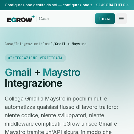
Configurazione gestita da noi — configurazione standard, eseguita dal nostro team.
$149
GRATUITO
Casa
Inizia
Casa
/
Integrazioni
/
Gmail
/
Gmail + Maystro
INTEGRAZIONE VERIFICATA
Gmail
+
Maystro
Integrazione
Collega Gmail a Maystro in pochi minuti e
automatizza qualsiasi flusso di lavoro tra loro:
niente codice, niente sviluppatori, niente
middleware complicati. eGrow unisce Gmail e
Maystro tramite un'API sicura, in modo che