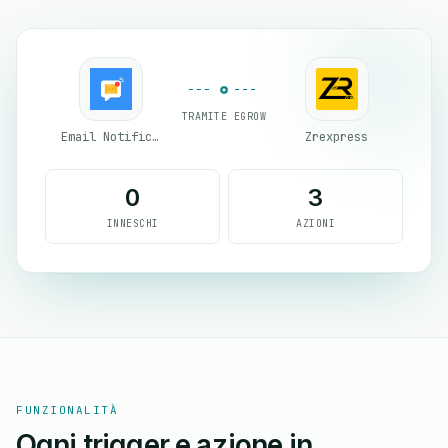
TRAMITE EGROW
Email Notifications by eGrow
Zrexpress
0
3
INNESCHI
AZIONI
FUNZIONALITÀ
Ogni trigger e azione in