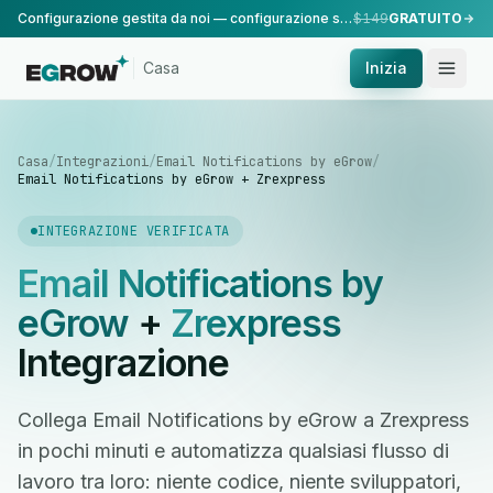
Configurazione gestita da noi — configurazione standard, eseguita dal nostro team.
$149
GRATUITO
Casa
Inizia
Casa
/
Integrazioni
/
Email Notifications by eGrow
/
Email Notifications by eGrow + Zrexpress
INTEGRAZIONE VERIFICATA
Email Notifications by
eGrow
+
Zrexpress
Integrazione
Collega Email Notifications by eGrow a Zrexpress
in pochi minuti e automatizza qualsiasi flusso di
lavoro tra loro: niente codice, niente sviluppatori,