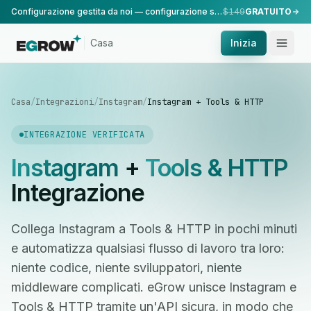
Configurazione gestita da noi — configurazione standard, eseguita dal nostro team.
$149
GRATUITO
Casa
Inizia
Casa
/
Integrazioni
/
Instagram
/
Instagram + Tools & HTTP
INTEGRAZIONE VERIFICATA
Instagram
+
Tools & HTTP
Integrazione
Collega Instagram a Tools & HTTP in pochi minuti
e automatizza qualsiasi flusso di lavoro tra loro:
niente codice, niente sviluppatori, niente
middleware complicati. eGrow unisce Instagram e
Tools & HTTP tramite un'API sicura, in modo che