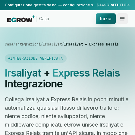
Configurazione gestita da noi — configurazione standard, eseguita dal nostro team.
$149
GRATUITO
Casa
Inizia
Casa
/
Integrazioni
/
Irsaliyat
/
Irsaliyat + Express Relais
INTEGRAZIONE VERIFICATA
Irsaliyat
+
Express Relais
Integrazione
Collega Irsaliyat a Express Relais in pochi minuti e
automatizza qualsiasi flusso di lavoro tra loro:
niente codice, niente sviluppatori, niente
middleware complicati. eGrow unisce Irsaliyat e
Express Relais tramite un'API sicura, in modo che