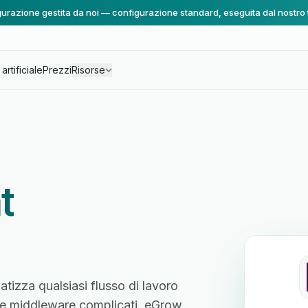
urazione gestita da noi — configurazione standard, eseguita dal nostro
artificiale
Prezzi
Risorse
t
atizza qualsiasi flusso di lavoro
ente middleware complicati. eGrow