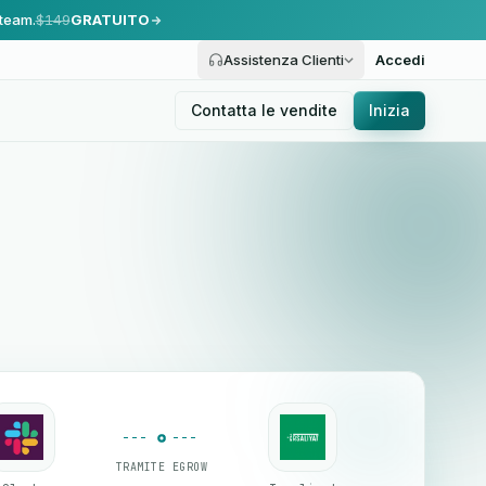
 team.
$149
GRATUITO
Assistenza Clienti
Accedi
Contatta le vendite
Inizia
TRAMITE EGROW