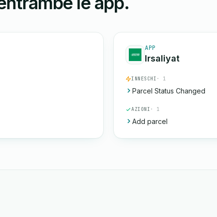
 entrambe le app.
APP
Irsaliyat
INNESCHI
· 1
Parcel Status Changed
AZIONI
· 1
Add parcel