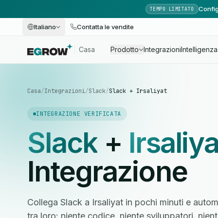
Config
TEMPO LIMITATO
Italiano
Contatta le vendite
Casa
Prodotto
Integrazioni
Intelligenza 
Casa
/
Integrazioni
/
Slack
/
Slack + Irsaliyat
INTEGRAZIONE VERIFICATA
Slack
+
Irsaliya
Integrazione
Collega Slack a Irsaliyat in pochi minuti e autom
tra loro: niente codice, niente sviluppatori, ni