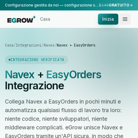
Configurazione gestita da noi — configurazione standard, eseguita dal nostro team.
$149
GRATUITO
Casa
Inizia
Casa
/
Integrazioni
/
Navex
/
Navex + EasyOrders
INTEGRAZIONE VERIFICATA
Navex
+
EasyOrders
Integrazione
Collega Navex a EasyOrders in pochi minuti e
automatizza qualsiasi flusso di lavoro tra loro:
niente codice, niente sviluppatori, niente
middleware complicati. eGrow unisce Navex e
EasyOrders tramite un'API sicura, in modo che