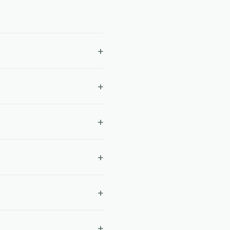
+
+
+
+
+
+