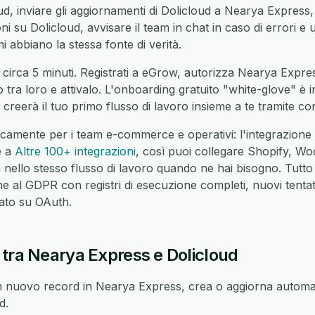
d, inviare gli aggiornamenti di Dolicloud a Nearya Express, 
 su Dolicloud, avvisare il team in chat in caso di errori e unif
 abbiano la stessa fonte di verità.
 circa 5 minuti. Registrati a eGrow, autorizza Nearya Expre
o tra loro e attivalo. L'onboarding gratuito "white-glove" è 
reerà il tuo primo flusso di lavoro insieme a te tramite co
icamente per i team e-commerce e operativi: l'integrazion
e a
Altre 100+ integrazioni
, così puoi collegare Shopify,
nello stesso flusso di lavoro quando ne hai bisogno. Tutto
 al GDPR con registri di esecuzione completi, nuovi tentati
sato su OAuth.
 tra Nearya Express e Dolicloud
 nuovo record in Nearya Express, crea o aggiorna automat
d.