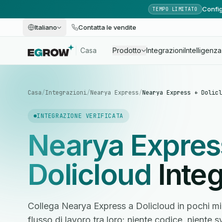
Config
TEMPO LIMITATO
Italiano
Contatta le vendite
Casa
Prodotto
Integrazioni
Intelligenza 
Casa
/
Integrazioni
/
Nearya Express
/
Nearya Express + Dolicl
INTEGRAZIONE VERIFICATA
Nearya Expres
Dolicloud
Inte
Collega Nearya Express a Dolicloud in pochi mi
flusso di lavoro tra loro: niente codice, niente 