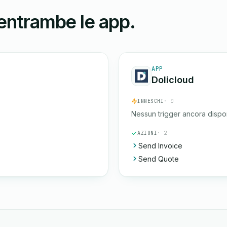
 entrambe le app.
APP
Dolicloud
INNESCHI
· 0
Nessun trigger ancora dispon
AZIONI
· 2
Send Invoice
Send Quote