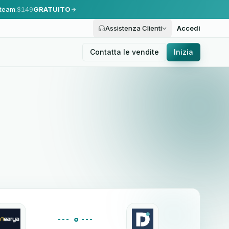
 team.
$149
GRATUITO
Assistenza Clienti
Accedi
Contatta le vendite
Inizia