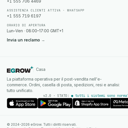
+1 555 706 4469
ASSISTENZA CLIENTI ATTIVA · WHATSAPP
+1 555 719 6197
ORARIO DI APERTURA
Lun–Ven · 08:00–17:00 GMT+1
Invia un reclamo
→
Casa
La piattaforma operativa per il post-vendita nell'e-
commerce. Ordini, casella di posta, spedizioni, resi e analisi:
tutto unificato.
v2.0 · STATO:
● tutti i sistemi sono norma
Agente IA
Risposte istantanee su
© 2024-2026 eGrow. Tutti i diritti riservati.
WhatsApp