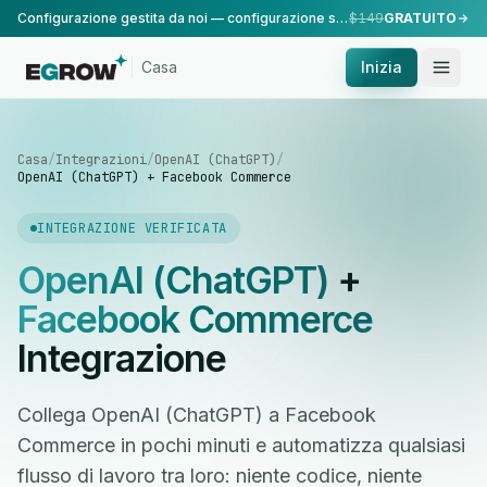
Configurazione gestita da noi — configurazione standard, eseguita dal nostro team.
$149
GRATUITO
Casa
Inizia
Casa
/
Integrazioni
/
OpenAI (ChatGPT)
/
OpenAI (ChatGPT) + Facebook Commerce
INTEGRAZIONE VERIFICATA
OpenAI (ChatGPT)
+
Facebook Commerce
Integrazione
Collega OpenAI (ChatGPT) a Facebook
Commerce in pochi minuti e automatizza qualsiasi
flusso di lavoro tra loro: niente codice, niente