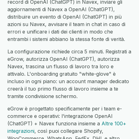
record di OpenAI (ChatGPT) in Navex, inviare gli
aggiornamenti di Navex a OpenAI (ChatGPT),
distribuire un evento di OpenAI (ChatGPT) in più
azioni su Navex, avvisare il team in chat in caso di
errori e unificare i dati dei clienti in modo che
entrambi i sistemi abbiano la stessa fonte di verità.
La configurazione richiede circa 5 minuti. Registrati a
eGrow, autorizza OpenAI (ChatGPT), autorizza
Navex, trascina un flusso di lavoro tra loro e
attivalo. L'onboarding gratuito "white-glove" è
incluso in ogni piano: un account manager dedicato
creerà il tuo primo flusso di lavoro insieme a te
tramite condivisione schermo.
eGrow è progettato specificamente per i team e-
commerce e operativi: l'integrazione OpenAI
(ChatGPT) + Navex funziona insieme a
Altre 100+
integrazioni
, così puoi collegare Shopify,
WooCommerce, WhatsApp, FedEx, DHL e altro