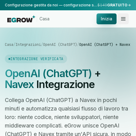
Configurazione gestita da noi — configurazione standard, eseguita dal nostro team.
$149
GRATUITO
Casa
Inizia
Casa
/
Integrazioni
/
OpenAI (ChatGPT)
/
OpenAI (ChatGPT) + Navex
INTEGRAZIONE VERIFICATA
OpenAI (ChatGPT)
+
Navex
Integrazione
Collega OpenAI (ChatGPT) a Navex in pochi
minuti e automatizza qualsiasi flusso di lavoro tra
loro: niente codice, niente sviluppatori, niente
middleware complicati. eGrow unisce OpenAI
(ChatGPT) e Navex tramite un'API sicura, in modo