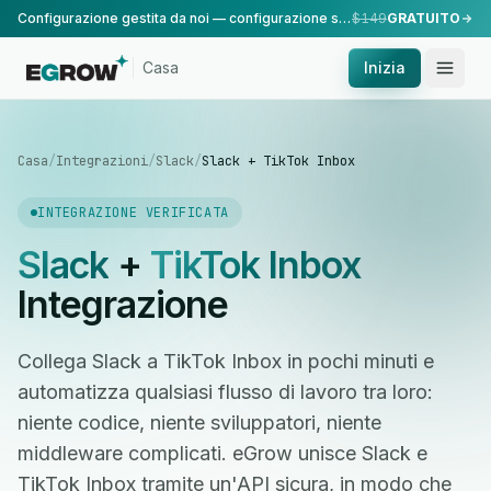
Configurazione gestita da noi — configurazione standard, eseguita dal nostro team.
$149
GRATUITO
Casa
Inizia
Casa
/
Integrazioni
/
Slack
/
Slack + TikTok Inbox
INTEGRAZIONE VERIFICATA
Slack
+
TikTok Inbox
Integrazione
Collega Slack a TikTok Inbox in pochi minuti e
automatizza qualsiasi flusso di lavoro tra loro:
niente codice, niente sviluppatori, niente
middleware complicati. eGrow unisce Slack e
TikTok Inbox tramite un'API sicura, in modo che