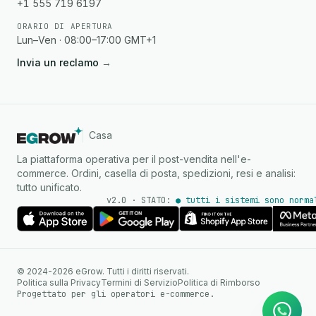
+1 555 719 6197
ORARIO DI APERTURA
Lun–Ven · 08:00–17:00 GMT+1
Invia un reclamo
→
Casa
La piattaforma operativa per il post-vendita nell'e-
commerce. Ordini, casella di posta, spedizioni, resi e analisi:
tutto unificato.
v2.0 · STATO:
● tutti i sistemi sono norma
Agente IA
Risposte istantanee su
© 2024-2026 eGrow. Tutti i diritti riservati.
WhatsApp
Politica sulla Privacy
Termini di Servizio
Politica di Rimborso
Progettato per gli operatori e-commerce.