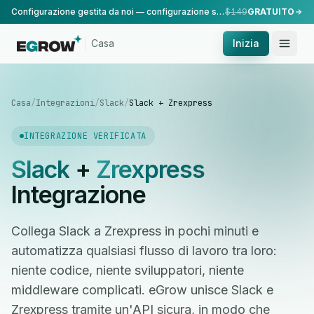
Configurazione gestita da noi — configurazione standard, eseguita dal nostro team.
$149
GRATUITO
Casa
Inizia
Casa
/
Integrazioni
/
Slack
/
Slack + Zrexpress
INTEGRAZIONE VERIFICATA
Slack
+
Zrexpress
Integrazione
Collega Slack a Zrexpress in pochi minuti e
automatizza qualsiasi flusso di lavoro tra loro:
niente codice, niente sviluppatori, niente
middleware complicati. eGrow unisce Slack e
Zrexpress tramite un'API sicura, in modo che