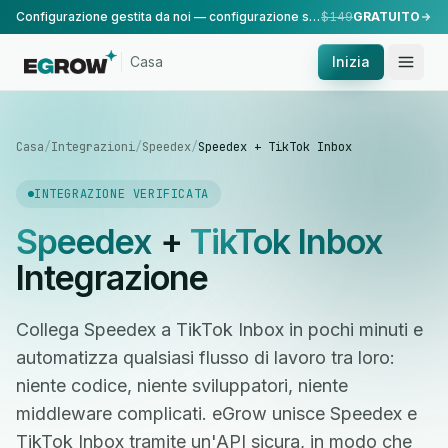
Configurazione gestita da noi — configurazione standard, eseguita dal nostro team.
$149
GRATUITO
Casa
Inizia
Casa
/
Integrazioni
/
Speedex
/
Speedex + TikTok Inbox
INTEGRAZIONE VERIFICATA
Speedex
+
TikTok Inbox
Integrazione
Collega Speedex a TikTok Inbox in pochi minuti e
automatizza qualsiasi flusso di lavoro tra loro:
niente codice, niente sviluppatori, niente
middleware complicati. eGrow unisce Speedex e
TikTok Inbox tramite un'API sicura, in modo che