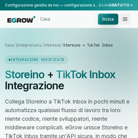
Configurazione gestita da noi — configurazione standard, eseguita dal nostro team.
$149
GRATUITO
Casa
Inizia
Casa
/
Integrazioni
/
Storeino
/
Storeino + TikTok Inbox
INTEGRAZIONE VERIFICATA
Storeino
+
TikTok Inbox
Integrazione
Collega Storeino a TikTok Inbox in pochi minuti e
automatizza qualsiasi flusso di lavoro tra loro:
niente codice, niente sviluppatori, niente
middleware complicati. eGrow unisce Storeino e
TikTok Inbox tramite un'API sicura, in modo che