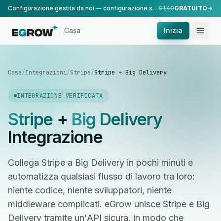
Configurazione gestita da noi — configurazione standard, eseguita dal nostro team.
$149
GRATUITO
Casa
Inizia
Casa
/
Integrazioni
/
Stripe
/
Stripe + Big Delivery
INTEGRAZIONE VERIFICATA
Stripe
+
Big Delivery
Integrazione
Collega Stripe a Big Delivery in pochi minuti e
automatizza qualsiasi flusso di lavoro tra loro:
niente codice, niente sviluppatori, niente
middleware complicati. eGrow unisce Stripe e Big
Delivery tramite un'API sicura, in modo che