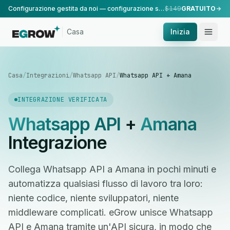
Configurazione gestita da noi — configurazione standard, eseguita dal nostro team.
$149
GRATUITO
Casa
Inizia
Casa
/
Integrazioni
/
Whatsapp API
/
Whatsapp API + Amana
INTEGRAZIONE VERIFICATA
Whatsapp API
+
Amana
Integrazione
Collega Whatsapp API a Amana in pochi minuti e
automatizza qualsiasi flusso di lavoro tra loro:
niente codice, niente sviluppatori, niente
middleware complicati. eGrow unisce Whatsapp
API e Amana tramite un'API sicura, in modo che