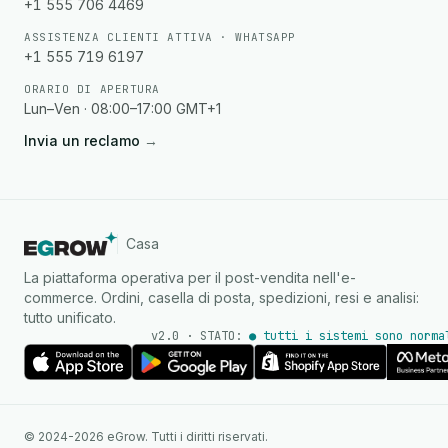
+1 555 706 4469
ASSISTENZA CLIENTI ATTIVA · WHATSAPP
+1 555 719 6197
ORARIO DI APERTURA
Lun–Ven · 08:00–17:00 GMT+1
Invia un reclamo
→
Casa
La piattaforma operativa per il post-vendita nell'e-
commerce. Ordini, casella di posta, spedizioni, resi e analisi:
tutto unificato.
v2.0 · STATO:
● tutti i sistemi sono norma
Agente IA
Risposte istantanee su
© 2024-2026 eGrow. Tutti i diritti riservati.
WhatsApp