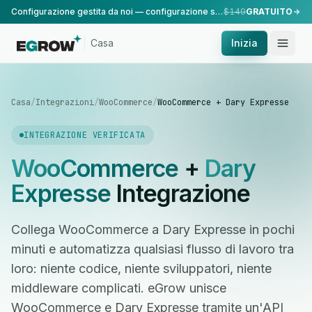
Configurazione gestita da noi — configurazione standard, eseguita dal nostro team.
$149
GRATUITO
Casa
Inizia
Casa
/
Integrazioni
/
WooCommerce
/
WooCommerce + Dary Expresse
INTEGRAZIONE VERIFICATA
WooCommerce
+
Dary
Expresse
Integrazione
Collega WooCommerce a Dary Expresse in pochi
minuti e automatizza qualsiasi flusso di lavoro tra
loro: niente codice, niente sviluppatori, niente
middleware complicati. eGrow unisce
WooCommerce e Dary Expresse tramite un'API