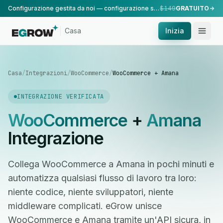
Configurazione gestita da noi — configurazione standard, eseguita dal nostro team.
$149
GRATUITO
Casa
Inizia
Casa
/
Integrazioni
/
WooCommerce
/
WooCommerce + Amana
INTEGRAZIONE VERIFICATA
WooCommerce
+
Amana
Integrazione
Collega WooCommerce a Amana in pochi minuti e
automatizza qualsiasi flusso di lavoro tra loro:
niente codice, niente sviluppatori, niente
middleware complicati. eGrow unisce
WooCommerce e Amana tramite un'API sicura, in