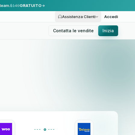
 team.
$149
GRATUITO
Assistenza Clienti
Accedi
Contatta le vendite
Inizia