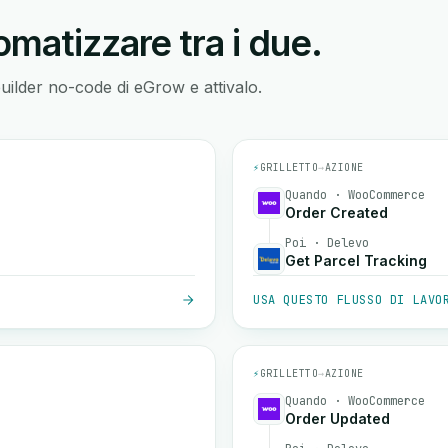
matizzare tra i due.
builder no-code di eGrow e attivalo.
⚡
GRILLETTO
→
AZIONE
Quando · WooCommerce
Order Created
Poi · Delevo
Get Parcel Tracking
USA QUESTO FLUSSO DI LAVO
⚡
GRILLETTO
→
AZIONE
Quando · WooCommerce
Order Updated