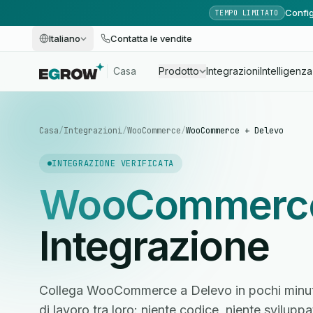
Config
TEMPO LIMITATO
Italiano
Contatta le vendite
Casa
Prodotto
Integrazioni
Intelligenza 
Casa
/
Integrazioni
/
WooCommerce
/
WooCommerce + Delevo
INTEGRAZIONE VERIFICATA
WooCommerc
Integrazione
Collega WooCommerce a Delevo in pochi minuti 
di lavoro tra loro: niente codice, niente svilupp