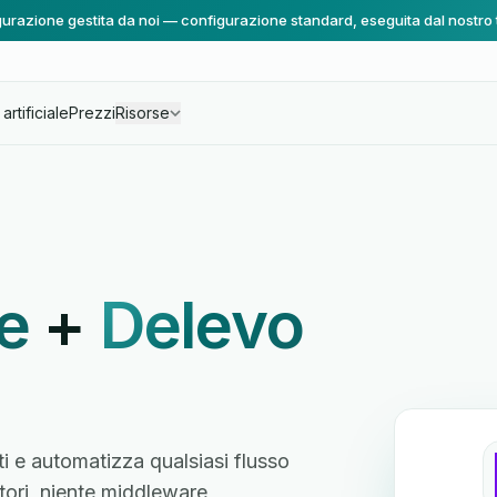
urazione gestita da noi — configurazione standard, eseguita dal nostro
artificiale
Prezzi
Risorse
e
+
Delevo
e automatizza qualsiasi flusso
atori, niente middleware