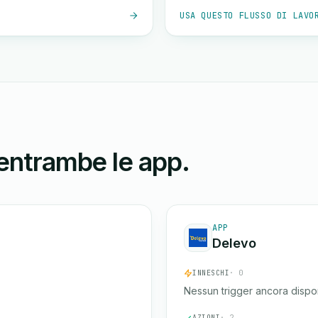
USA QUESTO FLUSSO DI LAVO
 entrambe le app.
APP
Delevo
INNESCHI
· 0
Nessun trigger ancora dispon
AZIONI
· 2