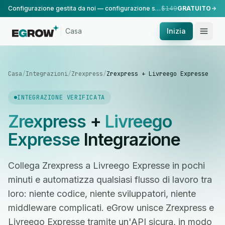
Configurazione gestita da noi — configurazione standard, eseguita dal nostro team.
$149
GRATUITO
Casa
Inizia
Casa
/
Integrazioni
/
Zrexpress
/
Zrexpress + Livreego Expresse
INTEGRAZIONE VERIFICATA
Zrexpress
+
Livreego
Expresse
Integrazione
Collega Zrexpress a Livreego Expresse in pochi
minuti e automatizza qualsiasi flusso di lavoro tra
loro: niente codice, niente sviluppatori, niente
middleware complicati. eGrow unisce Zrexpress e
Livreego Expresse tramite un'API sicura, in modo