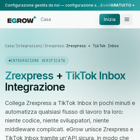
Configurazione gestita da noi — configurazione standard, eseguita dal nostro team.
$149
GRATUITO
Casa
Inizia
Casa
/
Integrazioni
/
Zrexpress
/
Zrexpress + TikTok Inbox
INTEGRAZIONE VERIFICATA
Zrexpress
+
TikTok Inbox
Integrazione
Collega Zrexpress a TikTok Inbox in pochi minuti e
automatizza qualsiasi flusso di lavoro tra loro:
niente codice, niente sviluppatori, niente
middleware complicati. eGrow unisce Zrexpress e
TikTok Inbox tramite un'API sicura, in modo che