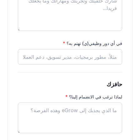
في أي دور وظيفي(ي) تهتم به؟
*
حافزك
لماذا ترغب في الانضمام إلينا؟
*