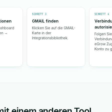
SCHRITT 3
SCHRITT 4
tionen
GMAIL finden
Verbind
autorisi
ashboard
Klicken Sie auf die GMAIL-
gen →
Karte in der
Folgen Si
Integrationsbibliothek.
Verbindun
eGrow Zugr
Konto zu 
it einem anderen Tool.