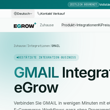
Vollst
ZEITLICH BEGRENZT
Deutsch
Kontakt Verkauf
Zuhause
Produkt
Integrationen
Ki
Preis
Zuhause
/
Integrationen
/
GMAIL
BESTÄTIGTE INTEGRATION
·
BUSINESS
GMAIL
Integra
eGrow
Verbinden Sie GMAIL in wenigen Minuten mit eG
E-Commerce-Workflows ganz ohne Programmier