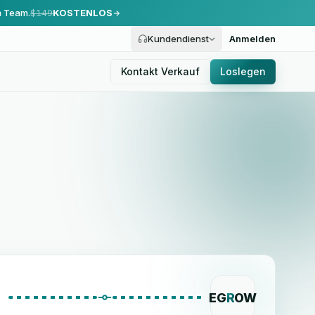
m Team.
$149
KOSTENLOS
Kundendienst
Anmelden
Kontakt Verkauf
Loslegen
EG
R
OW