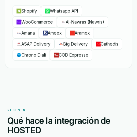
Shopify
Whatsapp API
WooCommerce
Al-Nawras (Nawris)
Amana
Ameex
Aramex
ASAP Delivery
Big Delivery
Cathedis
Chrono Diali
COD Expresse
RESUMEN
Qué hace la integración de
HOSTED