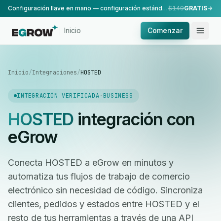
Configuración llave en mano — configuración estándar, realizada por nuestro equipo.
$149
GRATIS
Inicio
Comenzar
Inicio
/
Integraciones
/
HOSTED
INTEGRACIÓN VERIFICADA
·
BUSINESS
HOSTED
integración con
eGrow
Conecta HOSTED a eGrow en minutos y
automatiza tus flujos de trabajo de comercio
electrónico sin necesidad de código. Sincroniza
clientes, pedidos y estados entre HOSTED y el
resto de tus herramientas a través de una API