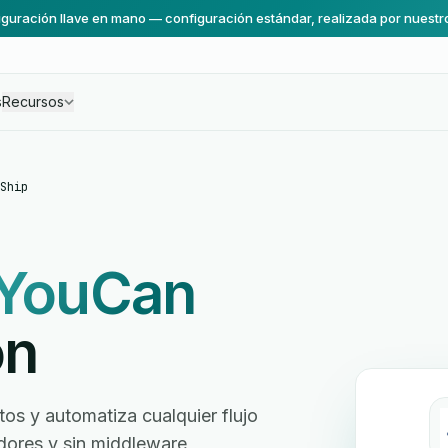
guración llave en mano — configuración estándar, realizada por nuestr
s
Recursos
Ship
YouCan
ón
os y automatiza cualquier flujo
ladores y sin middleware