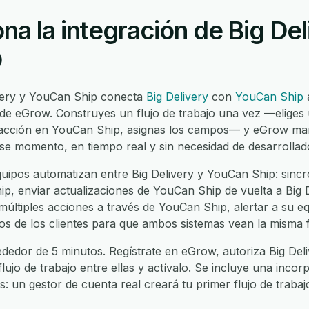
a la integración de Big Del
p
ivery y YouCan Ship conecta
Big Delivery
con
YouCan Ship
a
 de eGrow. Construyes un flujo de trabajo una vez —eliges 
a acción en YouCan Ship, asignas los campos— y eGrow ma
ese momento, en tiempo real y sin necesidad de desarrollad
ipos automatizan entre Big Delivery y YouCan Ship: sincr
p, enviar actualizaciones de YouCan Ship de vuelta a Big De
 múltiples acciones a través de YouCan Ship, alertar a su 
datos de los clientes para que ambos sistemas vean la misma
ededor de 5 minutos. Regístrate en eGrow, autoriza Big Del
flujo de trabajo entre ellas y actívalo. Se incluye una inco
es: un gestor de cuenta real creará tu primer flujo de traba