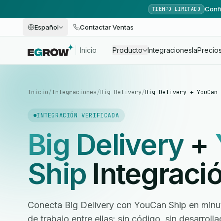
Confi
TIEMPO LIMITADO
Español
Contactar Ventas
Inicio
Producto
Integraciones
Ia
Precio
Inicio
/
Integraciones
/
Big Delivery
/
Big Delivery + YouCan 
INTEGRACIÓN VERIFICADA
Big Delivery
+
Ship
Integraci
Conecta Big Delivery con YouCan Ship en minut
de trabajo entre ellas: sin código, sin desarrol