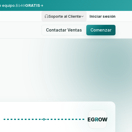
o equipo.
$149
GRATIS
Soporte al Cliente
Iniciar sesión
Contactar Ventas
Comenzar
EG
R
OW