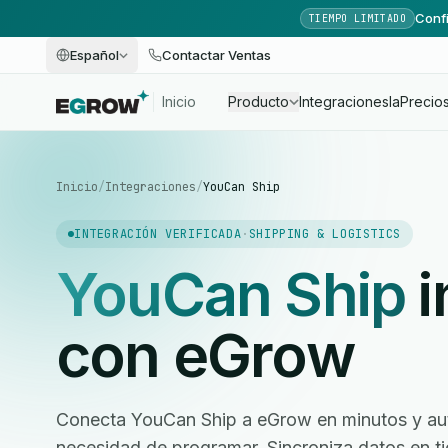
Confi
TIEMPO LIMITADO
Español
Contactar Ventas
Inicio
Producto
Integraciones
Ia
Precio
Inicio
/
Integraciones
/
YouCan Ship
INTEGRACIÓN VERIFICADA
·
SHIPPING & LOGISTICS
YouCan Ship
i
con eGrow
Conecta YouCan Ship a eGrow en minutos y auto
necesidad de programar. Sincroniza datos en ti