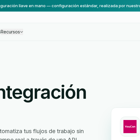
guración llave en mano — configuración estándar, realizada por nuestr
s
Recursos
ntegración
matiza tus flujos de trabajo sin
empo real a través de una API