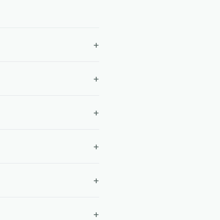
+
+
+
+
+
+