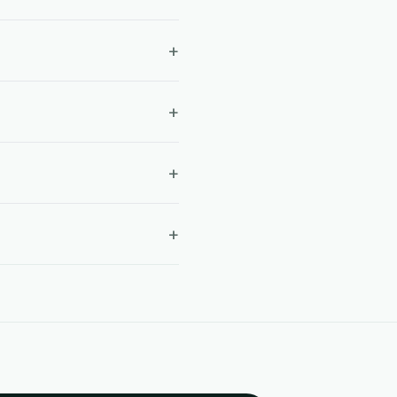
+
+
+
+