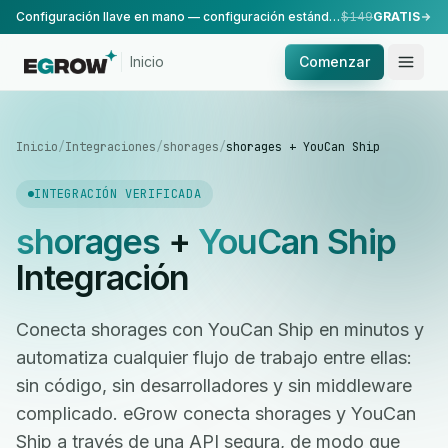
Configuración llave en mano — configuración estándar, realizada por nuestro equipo.
$149
GRATIS
Inicio
Comenzar
Inicio
/
Integraciones
/
shorages
/
shorages + YouCan Ship
INTEGRACIÓN VERIFICADA
shorages
+
YouCan Ship
Integración
Conecta shorages con YouCan Ship en minutos y
automatiza cualquier flujo de trabajo entre ellas:
sin código, sin desarrolladores y sin middleware
complicado. eGrow conecta shorages y YouCan
Ship a través de una API segura, de modo que