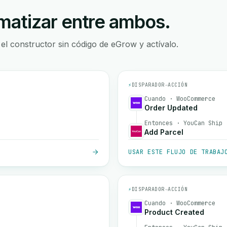
atizar entre ambos.
 el constructor sin código de eGrow y actívalo.
⚡
DISPARADOR
→
ACCIÓN
Cuando · WooCommerce
Order Updated
Entonces · YouCan Ship
Add Parcel
USAR ESTE FLUJO DE TRABAJ
⚡
DISPARADOR
→
ACCIÓN
Cuando · WooCommerce
Product Created