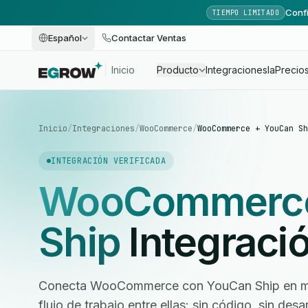
Confi
TIEMPO LIMITADO
Español
Contactar Ventas
Inicio
Producto
Integraciones
Ia
Precio
Inicio
/
Integraciones
/
WooCommerce
/
WooCommerce + YouCan Sh
INTEGRACIÓN VERIFICADA
WooCommerc
Ship
Integraci
Conecta WooCommerce con YouCan Ship en min
flujo de trabajo entre ellas: sin código, sin des