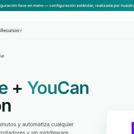
guración llave en mano — configuración estándar, realizada por nuestr
s
Recursos
ip
e
+
YouCan
ón
utos y automatiza cualquier
arrolladores y sin middleware