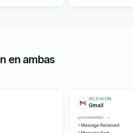
ón en ambas
APLICACIÓN
Gmail
DISPARADORES
· 6
Message Received
Message Sent