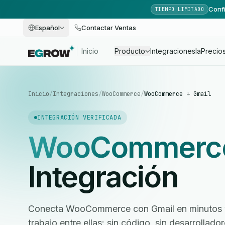
Confi
TIEMPO LIMITADO
Español
Contactar Ventas
Inicio
Producto
Integraciones
Ia
Precio
Inicio
/
Integraciones
/
WooCommerce
/
WooCommerce + Gmail
INTEGRACIÓN VERIFICADA
WooCommerc
Integración
Conecta WooCommerce con Gmail en minutos y 
trabajo entre ellas: sin código, sin desarrollad