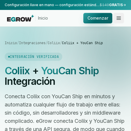
Configuración llave en mano — configuración estándar, realizada por nuestro equipo.
$149
GRATIS
Inicio
Comenzar
Inicio
/
Integraciones
/
Coliix
/
Coliix + YouCan Ship
INTEGRACIÓN VERIFICADA
Coliix
+
YouCan Ship
Integración
Conecta Coliix con YouCan Ship en minutos y
automatiza cualquier flujo de trabajo entre ellas:
sin código, sin desarrolladores y sin middleware
complicado. eGrow conecta Coliix y YouCan Ship
a través de una API segura, de modo que cuando