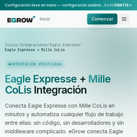
Configuración llave en mano — configuración estándar, realizada por nuestro equipo.
$149
GRATIS
Inicio
Comenzar
Inicio
/
Integraciones
/
Eagle Expresse
/
Eagle Expresse + Mille CoLis
INTEGRACIÓN VERIFICADA
Eagle Expresse
+
Mille
CoLis
Integración
Conecta Eagle Expresse con Mille CoLis en
minutos y automatiza cualquier flujo de trabajo
entre ellas: sin código, sin desarrolladores y sin
middleware complicado. eGrow conecta Eagle