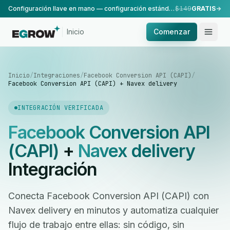
Configuración llave en mano — configuración estándar, realizada por nuestro equipo.
$149
GRATIS
Inicio
Comenzar
Inicio
/
Integraciones
/
Facebook Conversion API (CAPI)
/
Facebook Conversion API (CAPI) + Navex delivery
INTEGRACIÓN VERIFICADA
Facebook Conversion API
(CAPI)
+
Navex delivery
Integración
Conecta Facebook Conversion API (CAPI) con
Navex delivery en minutos y automatiza cualquier
flujo de trabajo entre ellas: sin código, sin