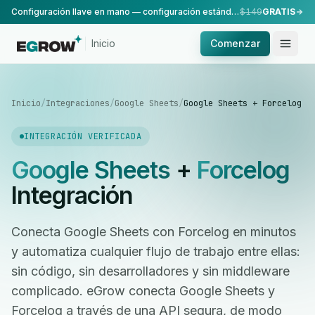
Configuración llave en mano — configuración estándar, realizada por nuestro equipo.
$149
GRATIS
Inicio
Comenzar
Inicio
/
Integraciones
/
Google Sheets
/
Google Sheets + Forcelog
INTEGRACIÓN VERIFICADA
Google Sheets
+
Forcelog
Integración
Conecta Google Sheets con Forcelog en minutos
y automatiza cualquier flujo de trabajo entre ellas:
sin código, sin desarrolladores y sin middleware
complicado. eGrow conecta Google Sheets y
Forcelog a través de una API segura, de modo