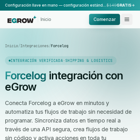
Configuración llave en mano — configuración estándar, realizada por nuestro equipo.
$149
GRATIS
Inicio
Comenzar
Inicio
/
Integraciones
/
Forcelog
INTEGRACIÓN VERIFICADA
·
SHIPPING & LOGISTICS
Forcelog
integración con
eGrow
Conecta Forcelog a eGrow en minutos y
automatiza tus flujos de trabajo sin necesidad de
programar. Sincroniza datos en tiempo real a
través de una API segura, crea flujos de trabajo
sin código y activa acciones en toda tu